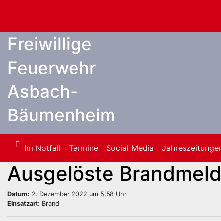
Zum
Inhalt
springen
Freiwillige
Feuerwehr
Asbach-
Bäumenheim
Im Notfall
Termine
Social Media
Jahreszeitunge
Ausgelöste Brandmel
Datum:
2. Dezember 2022 um 5:58 Uhr
Einsatzart:
Brand