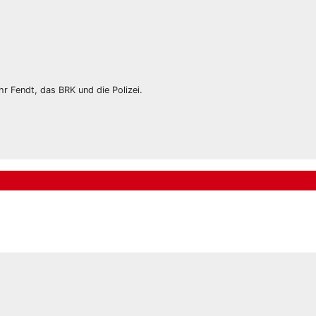
 Fendt, das BRK und die Polizei.
ng eilig
Ausgelöste
Brandmeldeanlag