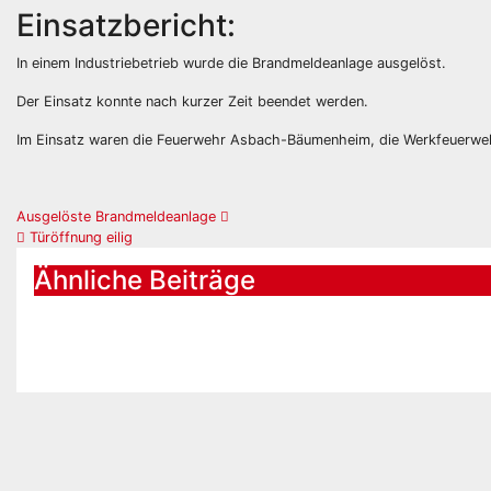
Einsatzbericht:
In einem Industriebetrieb wurde die Brandmeldeanlage ausgelöst.
Der
Einsatz konnte nach kurzer Zeit beendet werden.
Im Einsatz waren die Feuerwehr Asbach-Bäumenheim, die Werkfeuerwehr
Beitrags-
Ausgelöste Brandmeldeanlage
Türöffnung eilig
Navigation
Ähnliche Beiträge
Ausgelöste
Türöffnu
Brandmeldeanlage