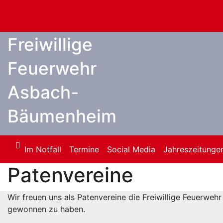
Zum
Inhalt
springen
Freiwillige
Feuerwehr
Asbach-
Bäumenheim
Im Notfall
Termine
Social Media
Jahreszeitunge
Patenvereine
Wir freuen uns als Patenvereine die Freiwillige Feuerweh
gewonnen zu haben.