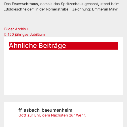
Das Feuerwehrhaus, damals das Spritzenhaus genannt, stand beim
„Böldleschneider” in der Römerstraße – Zeichnung: Emmeran Mayr
Beitrags-
Bilder Archiv
150 jähriges Jubiläum
Navigation
Ähnliche Beiträge
FFW Bäumenheim 1866 – 1963
FFW Asbach 1872 – 1963
FFW Asbach-Bäumenheim ab
1964
ff_asbach_baeumenheim
Gott zur Ehr, dem Nächsten zur Wehr.