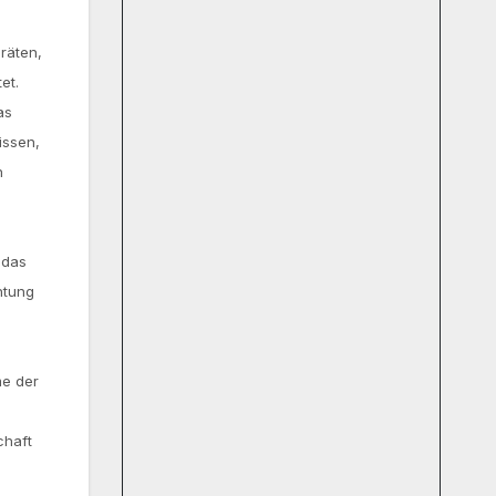
räten,
et.
as
issen,
n
e
 das
htung
n
me der
chaft