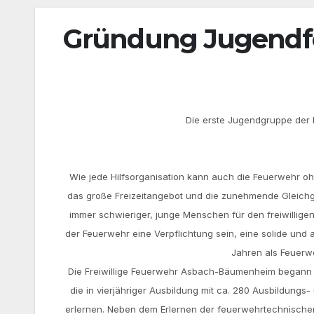
Gründung Jugendf
J
J
Die erste Jugendgruppe de
u
u
g
g
e
e
Wie jede Hilfsorganisation kann auch die Feuerwehr oh
n
n
das große Freizeitangebot und die zunehmende Gleichgül
d
d
immer schwieriger, junge Menschen für den freiwillige
g
g
der Feuerwehr eine Verpflichtung sein, eine solide und 
r
r
Jahren als Feuerwe
u
u
Die Freiwillige Feuerwehr Asbach-Bäumenheim begann 
p
p
die in vierjähriger Ausbildung mit ca. 280 Ausbildung
p
p
erlernen. Neben dem Erlernen der feuerwehrtechnische
e
e