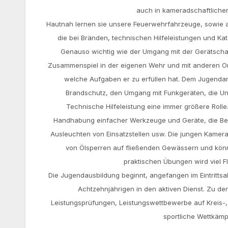
auch in kameradschaftlicher
b
b
Hautnah lernen sie unsere Feuerwehrfahrzeuge, sowie a
e
e
die bei Bränden, technischen Hilfeleistungen und Ka
i
i
Genauso wichtig wie der Umgang mit der Gerätschaf
d
m
Zusammenspiel in der eigenen Wehr und mit anderen Org
e
J
welche Aufgaben er zu erfüllen hat. Dem Jugend
r
u
Brandschutz, den Umgang mit Funkgeräten, die Unfal
Ü
g
Technische Hilfeleistung eine immer größere Rolle
b
e
Handhabung einfacher Werkzeuge und Geräte, die Be
u
n
Ausleuchten von Einsatzstellen usw. Die jungen Kamera
n
d
von Ölsperren auf fließenden Gewässern und könne
g
l
praktischen Übungen wird viel F
e
Die Jugendausbildung beginnt, angefangen im Eintrittsa
i
Achtzehnjährigen in den aktiven Dienst. Zu de
s
Leistungsprüfungen, Leistungswettbewerbe auf Kreis-
t
sportliche Wettkämp
u