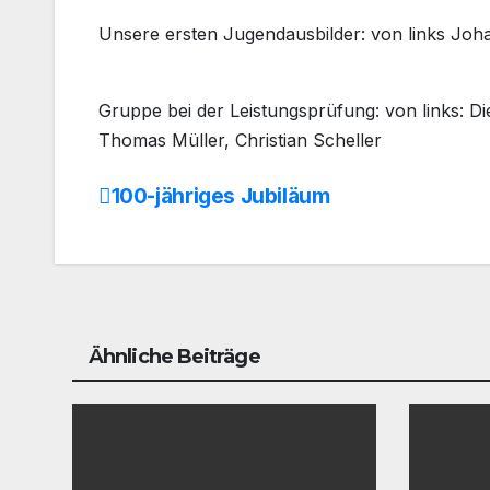
n
Unsere ersten Jugendausbilder: von links Joh
g
s
w
Gruppe bei der Leistungsprüfung: von links: D
e
Thomas Müller, Christian Scheller
t
t
100-jähriges Jubiläum
Beitrags-
b
Navigation
e
w
e
r
Ähnliche Beiträge
b