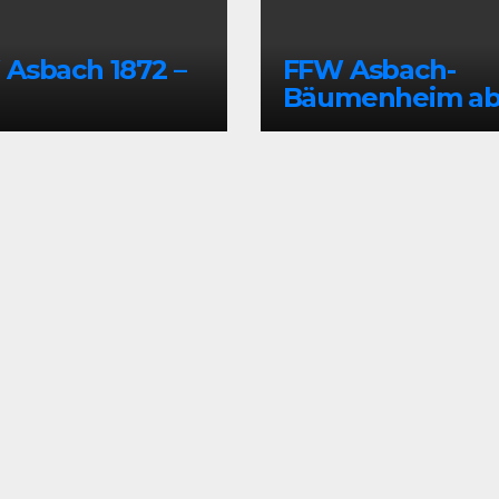
Asbach 1872 –
FFW Asbach-
Bäumenheim a
1964