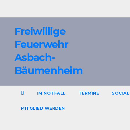
Zum
Inhalt
springen
Freiwillige
Feuerwehr
Asbach-
Bäumenheim
IM NOTFALL
TERMINE
SOCIAL
MITGLIED WERDEN