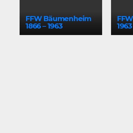
FFW Bäumenheim
FFW 
1866 – 1963
1963