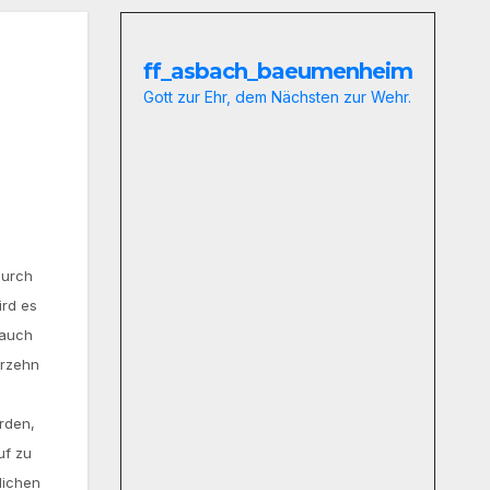
ff_asbach_baeumenheim
Gott zur Ehr, dem Nächsten zur Wehr.
Durch
ird es
 auch
erzehn
rden,
uf zu
lichen