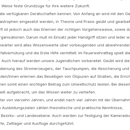
 Weise feste Grundzüge für ihre weitere Zukunft.
lle verfügbaren Gerätschaften kennen. Von Anfang an wird mit den Ge
tastrophen eingesetzt werden, in Theorie und Praxis geübt und gearbeit
t ist jedoch auch das Erlernen der richtigen Vorgehensweise, sowie d
anisationen. Darum muß im Einsatz jeder Handgriff sitzen und leder w
anwärter wird alles Wissenswerte über vorbeugenden und abwehrende
lverhütung und die Erste Hilfe vermittelt. Im Feuerwehralltag spielt di
. Auch hierauf werden unsere Jugendlichen vorbereitet. Geübt wird die
dienung des Stromerzeugers, der Tauchpumpen, die Absicherung und
den/lnnen erlernen das Beseitigen von Ölspuren auf Straßen, die Erric
n somit einen wichtigen Beitrag zum Umweltschutz leisten. Bei diese
leiß aufgebracht, um das Wissen weiter zu vertiefen.
lter von vierzehn Jahren, und endet nach vier Jahren mit der Übernah
n Ausbildungszielen zählen theoretische und praktische Kenntnisse,
, Bezirks- und Landesebene. Auch werden zur Festigung der Kamerads
fe, Zeltlager und Ausflüge durchgeführt.