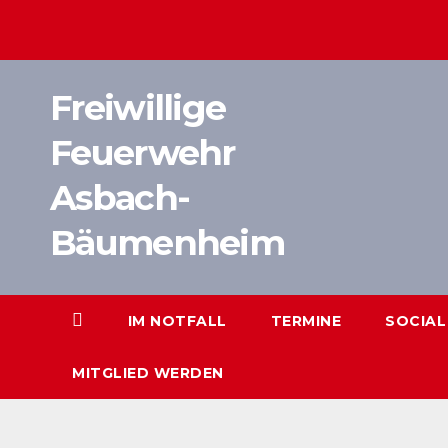
Zum
Inhalt
springen
Freiwillige
Feuerwehr
Asbach-
Bäumenheim
IM NOTFALL
TERMINE
SOCIAL
MITGLIED WERDEN