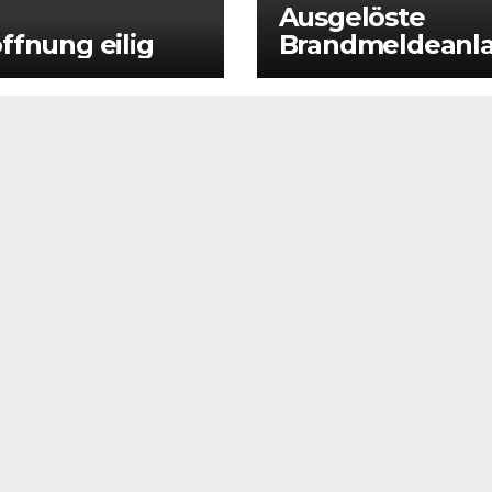
Ausgelöste
ffnung eilig
Brandmeldeanl