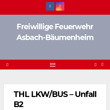
Zum
Inhalt
springen
Freiwillige Feuerwehr
Asbach-Bäumenheim
THL LKW/BUS – Unfall
B2