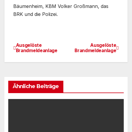
Bäumenheim, KBM Volker Großmann, das
BRK und die Polizei.
Ausgelöste
Ausgelöste
Beitrags-
Brandmeldeanlage
Brandmeldeanlage
Navigation
Ähnliche Beiträge