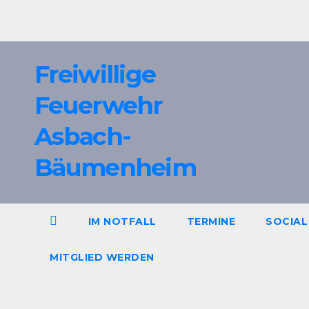
Zum
Inhalt
springen
Freiwillige
Feuerwehr
Asbach-
Bäumenheim
IM NOTFALL
TERMINE
SOCIAL
MITGLIED WERDEN