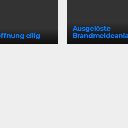
Ausgelöste
ffnung eilig
Brandmeldeanl