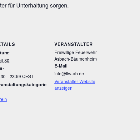
ter für Unterhaltung sorgen.
ETAILS
VERANSTALTER
Freiwillige Feuerwehr
tum:
Asbach-Bäumenheim
il 30
E-Mail
it:
info@ffw-ab.de
:30 - 23:59
CEST
Veranstalter-Website
ranstaltungskategorie
anzeigen
rein