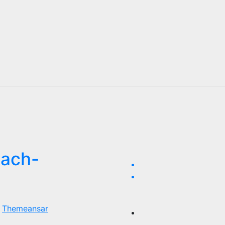
bach-
n
Themeansar