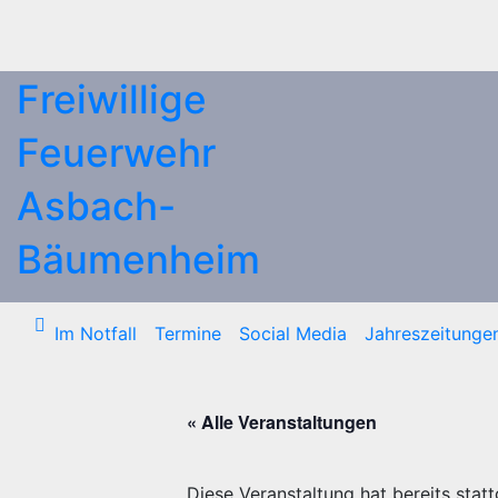
Zum
Inhalt
springen
Freiwillige
Feuerwehr
Asbach-
Bäumenheim
Im Notfall
Termine
Social Media
Jahreszeitunge
« Alle Veranstaltungen
Diese Veranstaltung hat bereits stat