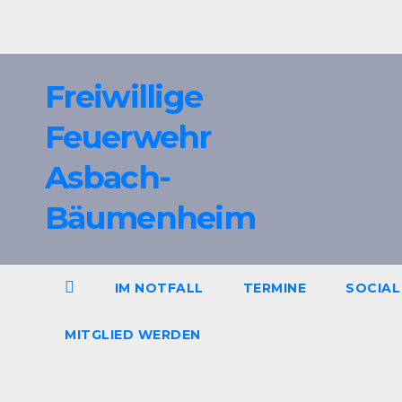
Zum
Inhalt
springen
Freiwillige
Feuerwehr
Asbach-
Bäumenheim
IM NOTFALL
TERMINE
SOCIAL
MITGLIED WERDEN