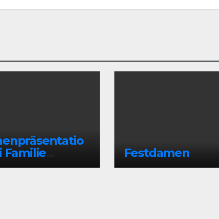
enpräsentatio
i Familie
Festdamen
nzebach