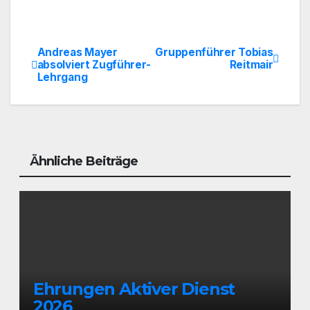
Andreas Mayer
Gruppenführer Tobias
Beitrags-
absolviert Zugführer-
Reitmair
Lehrgang
Navigation
Ähnliche Beiträge
Ehrungen Aktiver Dienst
2026