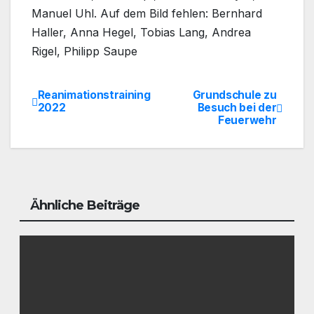
Manuel Uhl. Auf dem Bild fehlen: Bernhard
Haller, Anna Hegel, Tobias Lang, Andrea
Rigel, Philipp Saupe
Reanimationstraining
Grundschule zu
Beitrags-
2022
Besuch bei der
Feuerwehr
Navigation
Ähnliche Beiträge