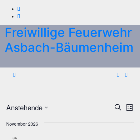
Zum
Inhalt
springen
Freiwillige Feuerwehr
Asbach-Bäumenheim
Veranstaltungen
Veran
Ve
Anstehende
Suche
Liste
An
Datum
Such
wählen.
November 2026
Na
und
SA