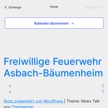
Heute
Nächste
Veranstaltungen
Vorherige
Veransta
Kalender abonnieren
Freiwillige Feuerwehr
Asbach-Bäumenheim
Stolz präsentiert von WordPress
|
Theme: News Talk
von
Themeansar