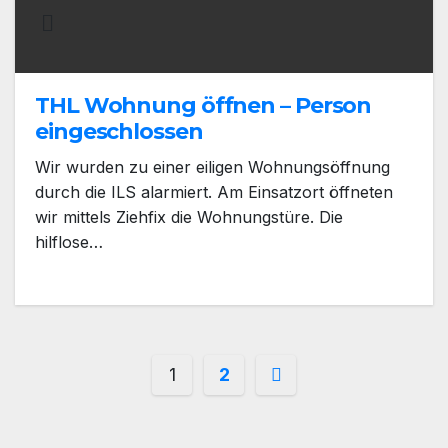
THL Wohnung öffnen – Person
eingeschlossen
Wir wurden zu einer eiligen Wohnungsöffnung
durch die ILS alarmiert. Am Einsatzort öffneten
wir mittels Ziehfix die Wohnungstüre. Die
hilflose…
Seitennummerieru
1
2
der