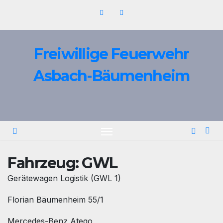
Zum
Inhalt
springen
Freiwillige Feuerwehr
Asbach-Bäumenheim
Fahrzeug:
GWL
Gerätewagen Logistik (GWL 1)
Florian Bäumenheim 55/1
Mercedes-Benz Atego